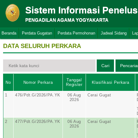
Sistem Informasi Penelu
PENGADILAN AGAMA YOGYAKARTA
Beranda
Perdata Gugatan
Perdata Permohonan
Jadwal Sidang
La
DATA SELURUH PERKARA
Tanggal
No
Nomor Perkara
Klasifikasi Perkara
Register
1
476/Pdt.G/2026/PA.YK
06 Aug
Cerai Gugat
2026
2
477/Pdt.G/2026/PA.YK
06 Aug
Cerai Gugat
2026