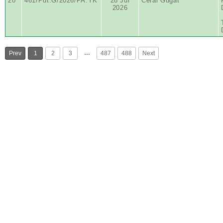
20
461/Pdt.G/2026/PA.YK
28 Jul
Cerai Gugat
2026
…
Prev
1
2
3
487
488
Next